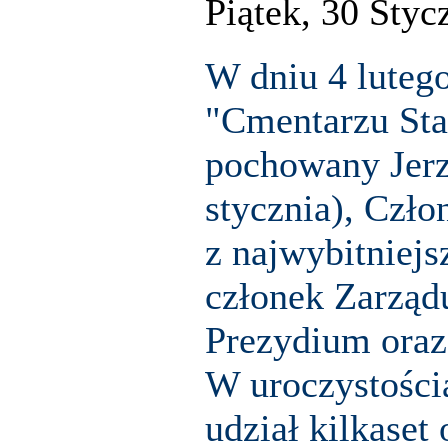
Piątek, 30 Styc
W dniu 4 lutego
"Cmentarzu
St
pochowany Jerz
stycznia)
, Czł
z najwybitniejs
członek Zarzą
Prezydium ora
W uroczystośc
udział kilkaset