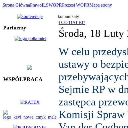
Strona Główna
Prawo
ILS
WOPR
Prezesi WOPR
Mapa strony
komunikaty
I CO DALEJ?
Partnerzy
Środa, 18 Luty
W celu przedys
ustawy o bezpi
przebywającyc
WSPÓŁPRACA
Sejmie RP w dn
zastępca przew
Komisji Spraw 
Van der Coghen 