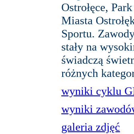
Ostrołęce, Par
Miasta Ostrołę
Sportu. Zawody
stały na wysok
świadczą świetn
różnych katego
wyniki cyklu G
wyniki zawodó
galeria zdjęć