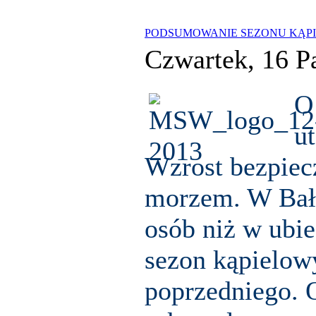
PODSUMOWANIE SEZONU KĄPI
Czwartek, 16 P
O
u
Wzrost bezpiec
morzem. W Bałt
osób niż w ubi
sezon kąpielow
poprzedniego.