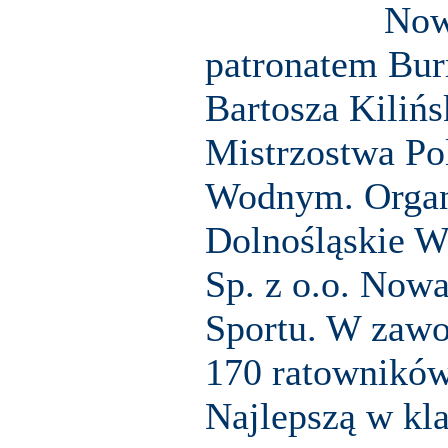
Now
patronatem Bur
Bartosza Kiliń
Mistrzostwa Po
Wodnym. Organ
Dolnośląskie 
Sp. z o.o. Now
Sportu. W zawo
170 ratowników
Najlepszą w kla