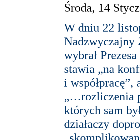
Środa, 14 Styc
W dniu 22 list
Nadzwyczajny
wybrał Prezesa 
stawia „na konf
i współpracę”, 
„…rozliczenia 
których sam by
działaczy dop
„skomplikowane