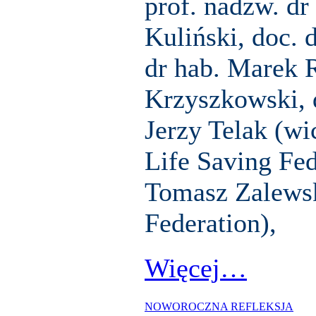
prof. nadzw. dr
Kuliński, doc. 
dr hab. Marek R
Krzyszkowski, 
Jerzy Telak (w
i
Life Saving
Fed
Tomasz Zalewsk
Federation
),
Więcej…
NOWOROCZNA REFLEKSJA