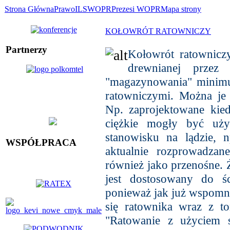
Strona Główna
Prawo
ILS
WOPR
Prezesi WOPR
Mapa strony
KOŁOWRÓT RATOWNICZY
Partnerzy
Kołowrót ratownicz
drewnianej przez
"magazynowania" minimu
ratowniczymi. Można je 
Np. zaprojektowane kied
ciężkie mogły być uży
stanowisku na lądzie, 
WSPÓŁPRACA
aktualnie rozprowadzan
również jako przenośne.
jest dostosowany do śc
ponieważ jak już wspomni
się ratownika wraz z t
"Ratowanie z użyciem s