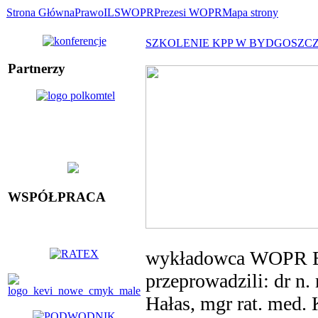
Strona Główna
Prawo
ILS
WOPR
Prezesi WOPR
Mapa strony
SZKOLENIE KPP W BYDGOSZC
Partnerzy
WSPÓŁPRACA
wykładowca WOPR Ewa
przeprowadzili: dr n
Hałas, mgr rat. med.